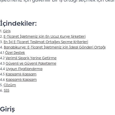
işletmeniz için güvenilir bir iş ortağı seçmek için 
İçindekiler:
1.
Giriş
2.
E-Ticaret İşletmeniz için En Ucuz Kurye Şirketleri
3.
En İyi E-Ticaret Teslimat Ortağını Seçme Kriterleri
4.
Banabikurye: E-Ticaret İşletmeniz için İdeal Gönderi Ortağı
4.1
Özel Destek
4.2
Verimli Sipariş Yerine Getirme
4.3
Güvenli ve Güvenli Paketleme
4.4
Uygun Fiyatlandırma
4.5
Kapsamlı Kapsam
4.6
Kapsamlı Kapsam
5.
Çözüm
6.
SSS
Giriş