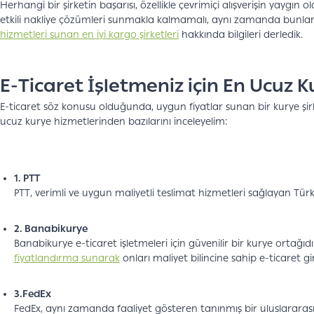
Herhangi bir şirketin başarısı, özellikle çevrimiçi alışverişin yay
etkili nakliye çözümleri sunmakla kalmamalı, aynı zamanda bunların u
hizmetleri sunan en iyi kargo şirketleri
hakkında bilgileri derledik.
E-Ticaret İşletmeniz için En Ucuz Ku
E-ticaret söz konusu olduğunda, uygun fiyatlar sunan bir kurye şir
ucuz kurye hizmetlerinden bazılarını inceleyelim:
1. PTT
PTT, verimli ve uygun maliyetli teslimat hizmetleri sağlayan Türkiy
2. Banabikurye
Banabikurye e-ticaret işletmeleri için güvenilir bir kurye orta
fiyatlandırma sunarak
onları maliyet bilincine sahip e-ticaret gi
3.FedEx
FedEx, aynı zamanda faaliyet gösteren tanınmış bir uluslararası k