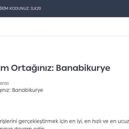
İRİM KODUNUZ: ILK20
züm Ortağınız: Banabikurye
ğınız: Banabikurye
şlerini gerçekleştirmek için en iyi, en hızlı ve en ucu