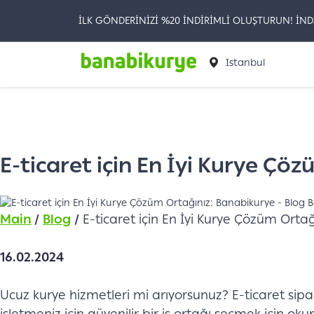
İLK GÖNDERİNİZİ %20 İNDİRİMLİ OLUŞTURUN! İND
Istanbul
E-ticaret için En İyi Kurye Çö
Main
/
Blog
/
E-ticaret için En İyi Kurye Çözüm Orta
16.02.2024
Ucuz kurye hizmetleri mi arıyorsunuz? E-ticaret sipari