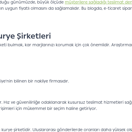
gın olduğu günümüzde, büyük ölçüde
müşterilere sağladığı teslimat den
ygun fiyatlı olmasını da sağlamalıdır. Bu blogda, e-ticaret siparişle
rye Şirketleri
keti bulmak, kar marjlarınızı korumak için çok önemlidir. Araştırma
e'nin bilinen bir nakliye firmasıdır.
ğıdır. Hız ve güvenilirliğe odaklanarak kusursuz teslimat hizmetler
rişimleri için mükemmel bir seçim haline getiriyor.
urye şirketidir. Uluslararası gönderilerde oranları daha yüksek olsa