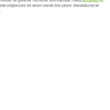
i fiyatlar ve güvenilir hizmetler sunmaktadır. Fakat,
Banabikurye
iyle olağanüstü bir seçim olarak öne çıkıyor. Banabikurye ile
.