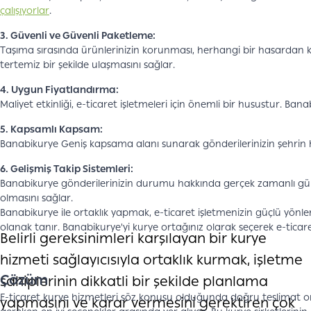
çalışıyorlar
.
3. Güvenli ve Güvenli Paketleme:
Taşıma sırasında ürünlerinizin korunması, herhangi bir hasardan k
tertemiz bir şekilde ulaşmasını sağlar.
4. Uygun Fiyatlandırma:
Maliyet etkinliği, e-ticaret işletmeleri için önemli bir husustur. B
5. Kapsamlı Kapsam:
Banabikurye Geniş kapsama alanı sunarak gönderilerinizin şehrin he
6. Gelişmiş Takip Sistemleri:
Banabikurye gönderilerinizin durumu hakkında gerçek zamanlı gü
olmasını sağlar.
Banabikurye ile ortaklık yapmak, e-ticaret işletmenizin güçlü yönle
olanak tanır. Banabikurye'yi kurye ortağınız olarak seçerek e-ticaret g
Belirli gereksinimleri karşılayan bir kurye
hizmeti sağlayıcısıyla ortaklık kurmak, işletme
Çözüm
sahiplerinin dikkatli bir şekilde planlama
E-ticaret kurye hizmetleri söz konusu olduğunda doğru teslimat or
yapmasını ve karar vermesini gerektiren çok