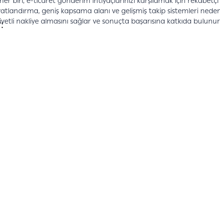
 her biri, e-ticaret gönderim ihtiyaçlarınızı karşılamak için rekabetç
iyatlandırma, geniş kapsama alanı ve gelişmiş takip sistemleri neden
liyetli nakliye almasını sağlar ve sonuçta başarısına katkıda bulunur
: