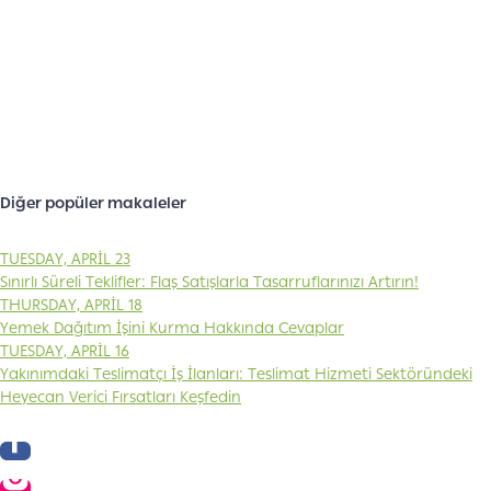
Banabikurye
'nin hızlı çözümleri,
ekonomik hizmetleri ve teknolojik
altyapısıyla bugün güvenilir bir
Diğer popüler makaleler
kurye hizmeti sağlayıcısı ile
işinizin gücüne güç katın! Nakliye
TUESDAY, APRIL 23
ihtiyaçlarınız için
web
sitemizi
Sınırlı Süreli Teklifler: Flaş Satışlarla Tasarruflarınızı Artırın!
ziyaret edin ve
Google Play Store
THURSDAY, APRIL 18
veya
App Store
'dan mobil
Yemek Dağıtım İşini Kurma Hakkında Cevaplar
TUESDAY, APRIL 16
uygulamalarımızı indirin.
Yakınımdaki Teslimatçı İş İlanları: Teslimat Hizmeti Sektöründeki
Heyecan Verici Fırsatları Keşfedin