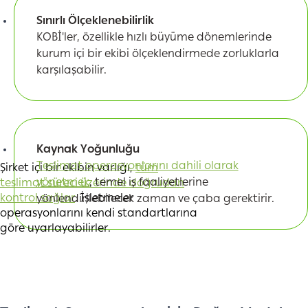
Sınırlı Ölçeklenebilirlik
KOBİ'ler, özellikle hızlı büyüme dönemlerinde
kurum içi bir ekibi ölçeklendirmede zorluklarla
karşılaşabilir.
Kaynak Yoğunluğu
Teslimat operasyonlarını dahili olarak
Şirket içi bir ekibin varlığı,
tüm
yönetmek
, temel iş faaliyetlerine
teslimat süreci üzerinde doğrudan
kontrol sağlar
. İşletmeler
yönlendirilebilecek zaman ve çaba gerektirir.
operasyonlarını kendi standartlarına
göre uyarlayabilirler.