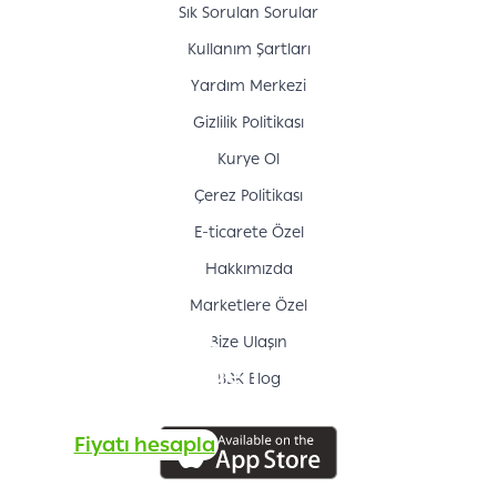
Sık Sorulan Sorular
Kullanım Şartları
Yardım Merkezi
Gizlilik Politikası
Kurye Ol
Çerez Politikası
E-ticarete Özel
Hakkımızda
Marketlere Özel
Teslimat
Bize Ulaşın
hizmetimizden
BBK Blog
yararlanın
Fiyatı hesapla