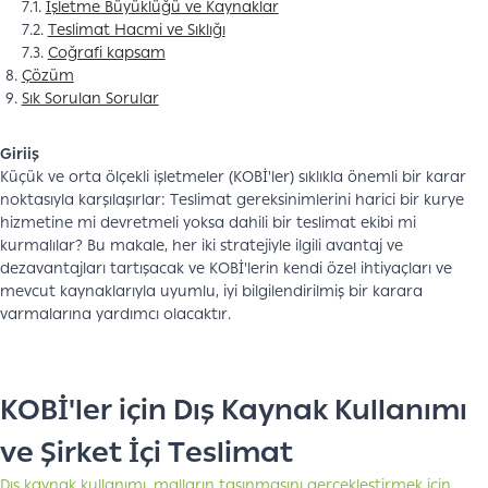
7.1.
İşletme Büyüklüğü ve Kaynaklar
7.2.
Teslimat Hacmi ve Sıklığı
7.3.
Coğrafi kapsam
Çözüm
Sık Sorulan Sorular
Giriiş
Küçük ve orta ölçekli işletmeler (KOBİ'ler) sıklıkla önemli bir karar
noktasıyla karşılaşırlar: Teslimat gereksinimlerini harici bir kurye
hizmetine mi devretmeli yoksa dahili bir teslimat ekibi mi
kurmalılar? Bu makale, her iki stratejiyle ilgili avantaj ve
dezavantajları tartışacak ve KOBİ'lerin kendi özel ihtiyaçları ve
mevcut kaynaklarıyla uyumlu, iyi bilgilendirilmiş bir karara
varmalarına yardımcı olacaktır.
KOBİ'ler için Dış Kaynak Kullanımı
ve Şirket İçi Teslimat
Dış kaynak kullanımı, malların taşınmasını gerçekleştirmek için