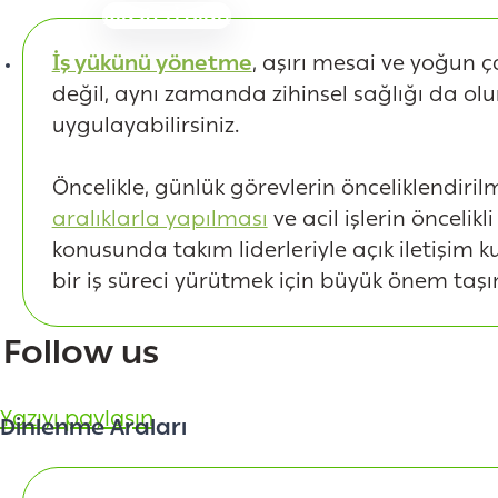
Müşteri olun
İş yükünü yönetme
, aşırı mesai ve yoğun ç
değil, aynı zamanda zihinsel sağlığı da olums
uygulayabilirsiniz.
Öncelikle, günlük görevlerin önceliklendiril
aralıklarla yapılması
ve acil işlerin öncelikl
konusunda takım liderleriyle açık iletişim
bir iş süreci yürütmek için büyük önem taşır
Follow us
Yazıyı paylaşın
Dinlenme Araları