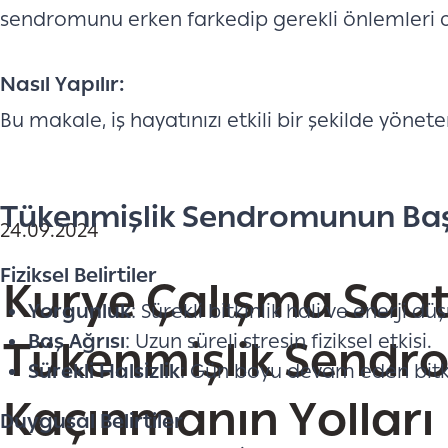
sendromunu erken farkedip gerekli önlemleri al
Nasıl Yapılır:
Bu makale, iş hayatınızı etkili bir şekilde yöne
Tükenmişlik Sendromunun Başlı
24.09.2024
Fiziksel Belirtiler
Kurye Çalışma Saatl
Yorgunluk
: Sürekli bitkinlik hali ve enerji dü
Baş Ağrısı
: Uzun süreli stresin fiziksel etkisi.
Tükenmişlik Send
Sürekli Halsizlik
: Gün boyu devam eden bitkin
Kaçınmanın Yolları
Duygusal Belirtiler