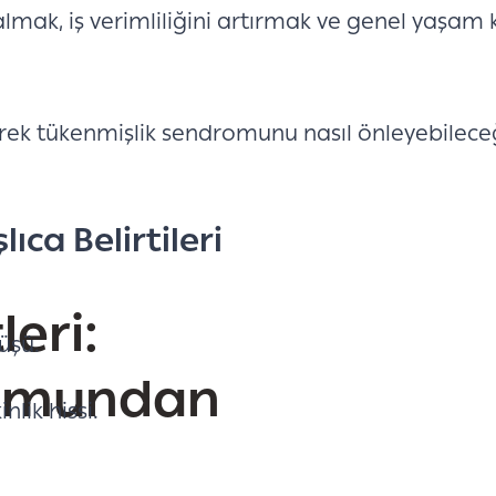
mak, iş verimliliğini artırmak ve genel yaşam k
terek tükenmişlik sendromunu nasıl önleyebileceğ
ca Belirtileri
eri:
şüşü.
romundan
lik hissi.