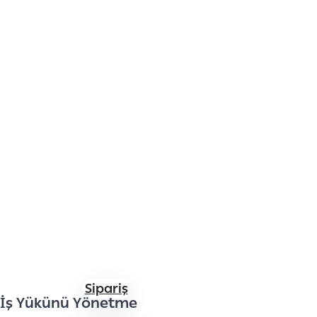
Bizim bir parçamız
olun
Banabikurye ile birlikte işiniz yeni bir
teslimat seviyesine ulaşacak. İş
ortağımız olun ve Türkiye'de harika
sonuçlar elde etmek için lojistiği bize
emanet edin.
Sipariş
İş Yükünü Yönetme