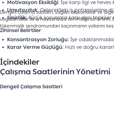
Motivasyon Eksikliği
: İşe karşı ilgi ve heves 
Umutsuzluk
: Gelecekteki iş potansiyeline 
Dengeli çalışma saatleri, sağlıklı alışkanlıklar ve diğe
Sinirlilik
: Küçük sorunlara karşı aşırı tepkiler
uygulamalar ile iş hayatınızda verimliliğinizi artırı
tükenmişlik sendromundan kaçınmanın yollarını keş
Zihinsel Belirtiler
Konsantrasyon Zorluğu
: İşe odaklanmada
Karar Verme Güçlüğü
: Hızlı ve doğru kara
İçindekiler
Çalışma Saatlerinin Yönetimi
Dengeli Çalışma Saatleri