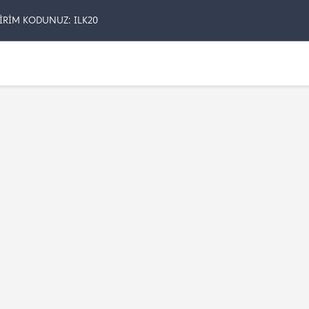
İRİM KODUNUZ: ILK20