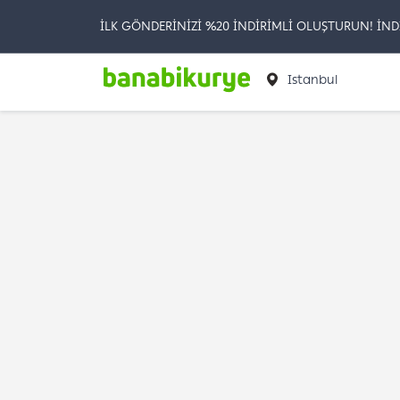
İLK GÖNDERİNİZİ %20 İNDİRİMLİ OLUŞTURUN! İND
Istanbul