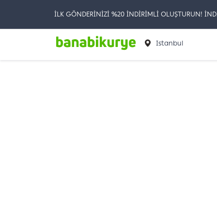
İLK GÖNDERİNİZİ %20 İNDİRİMLİ OLUŞTURUN! İND
Istanbul