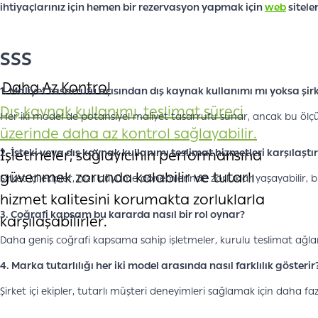
ihtiyaçlarınız için hemen bir rezervasyon yapmak için
web
sitele
SSS
Daha Az Kontrol
1. Maliyet tasarrufu açısından dış kaynak kullanımı mı yoksa şirke
Dış kaynak kullanımı, teslimat süreci
Her iki model de potansiyel maliyet tasarrufu sunar, ancak bu ölçü
üzerinde daha az kontrol sağlayabilir.
İşletmeler, sağlayıcının performansına
2. İşteki veya dış kaynak kullanımı teslimat hizmetleri karşılaştırıl
güvenmek zorunda kalabilir ve tutarlı
Şirket içi ekipler, hızlı büyüme dönemlerinde zorluklar yaşayabilir, b
hizmet kalitesini korumakta zorluklarla
3. Coğrafi kapsam bu kararda nasıl bir rol oynar?
karşılaşabilirler.
Daha geniş coğrafi kapsama sahip işletmeler, kurulu teslimat ağlar
4. Marka tutarlılığı her iki model arasında nasıl farklılık gösterir
Şirket içi ekipler, tutarlı müşteri deneyimleri sağlamak için daha f