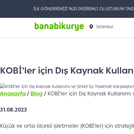
İLK GÖNDERİNİZİ %20 İNDİRİMLİ OLUŞTURUN! İND
Istanbul
KOBİ'ler için Dış Kaynak Kullan
Anasayfa
/
Blog
/
KOBİ'ler için Dış Kaynak Kullanımı v
31.08.2023
Küçük ve orta ölçekli işletmeler (KOBİ'ler) için strateji