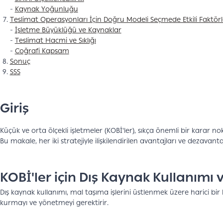
-
Kaynak Yoğunluğu
Teslimat Operasyonları İçin Doğru Modeli Seçmede Etkili Faktörl
-
İşletme Büyüklüğü ve Kaynaklar
-
Teslimat Hacmi ve Sıklığı
-
Coğrafi Kapsam
Sonuç
SSS
Giriş
Küçük ve orta ölçekli işletmeler (KOBİ'ler), sıkça önemli bir karar no
Bu makale, her iki stratejiyle ilişkilendirilen avantajları ve dezavan
KOBİ'ler için Dış Kaynak Kullanımı v
Dış kaynak kullanımı, mal taşıma işlerini üstlenmek üzere harici bir
kurmayı ve yönetmeyi gerektirir.