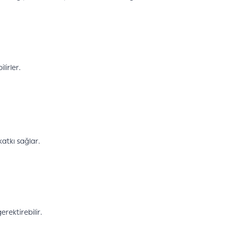
lirler.
atkı sağlar.
rektirebilir.