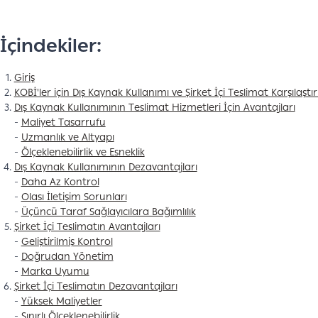
İçindekiler:
Giriş
KOBİ'ler için Dış Kaynak Kullanımı ve Şirket İçi Teslimat Karşılaştı
Dış Kaynak Kullanımının Teslimat Hizmetleri İçin Avantajları
-
Maliyet Tasarrufu
-
Uzmanlık ve Altyapı
-
Ölçeklenebilirlik ve Esneklik
Dış Kaynak Kullanımının Dezavantajları
-
Daha Az Kontrol
-
Olası İletişim Sorunları
-
Üçüncü Taraf Sağlayıcılara Bağımlılık
Şirket İçi Teslimatın Avantajları
-
Geliştirilmiş Kontrol
-
Doğrudan Yönetim
-
Marka Uyumu
Şirket İçi Teslimatın Dezavantajları
-
Yüksek Maliyetler
-
Sınırlı Ölçeklenebilirlik